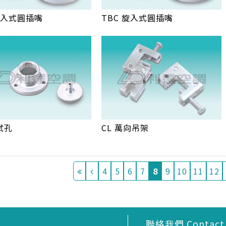
 卡入式圓插嘴
TBC 旋入式圓插嘴
試孔
CL 萬向吊架
4
5
6
7
8
9
10
11
12
聯絡我們 Contact