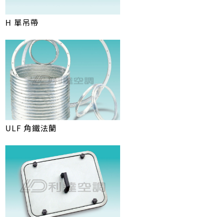
H 單吊帶
ULF 角鐵法蘭