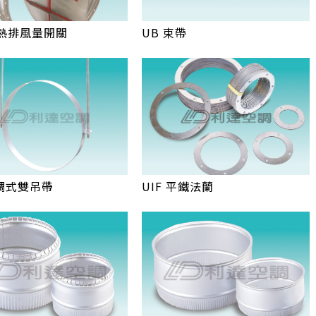
 熱排風量開關
UB 束帶
可調式雙吊帶
UIF 平鐵法蘭