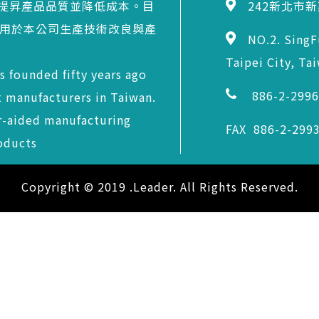
提昇產品品質並降低成本。目
242新北市
應用於本公司生產技術改良與產
NO.2. SingF
Taipei City, Ta
s founded fifty years ago
886-2-299
ct manufacturers in Taiwan.
-aided manufacturing
FAX 886-2-299
oducts
Copyright © 2019 .Leader. All Rights Reserved.