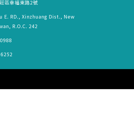
新莊區幸福東路2號
u E. RD., Xinzhuang Dist., New
iwan, R.O.C. 242
60988
36252