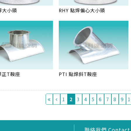
點焊大小頭
RHY 點焊偏心大小頭
焊正T鞍座
PTI 點焊斜T鞍座
1
2
3
4
5
6
7
8
9
1
聯絡我們 Contact