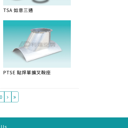
TSA 如意三通
PTSE 點焊單擴叉鞍座
0
 Us